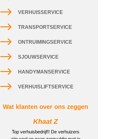
$
VERHUISSERVICE
$
TRANSPORTSERVICE
$
ONTRUIMINGSERVICE
$
SJOUWSERVICE
$
HANDYMANSERVICE
$
VERHUISLIFTSERVICE
Wat klanten over ons zeggen
Khaat Z
Top verhuisbedrijf!! De verhuizers
zijn snel en gaan zorgvuldig met je