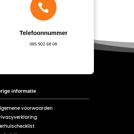

Telefoonnummer
085
902 68 08
rige informatie
lgemene voorwaarden
rivacyverklaring
erhuischecklist