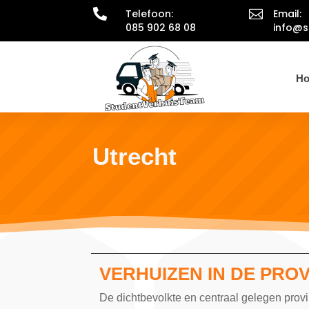

Telefoon:

Email:
085 902 68 08
info@s
H
Utrecht
VERHUIZEN IN DE PRO
De dichtbevolkte en centraal gelegen provi