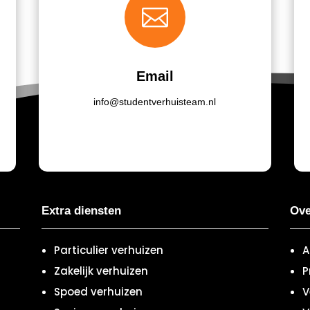

Email
info@studentverhuisteam.nl
Extra diensten
Ove
Particulier verhuizen
A
Zakelijk verhuizen
P
Spoed verhuizen
V