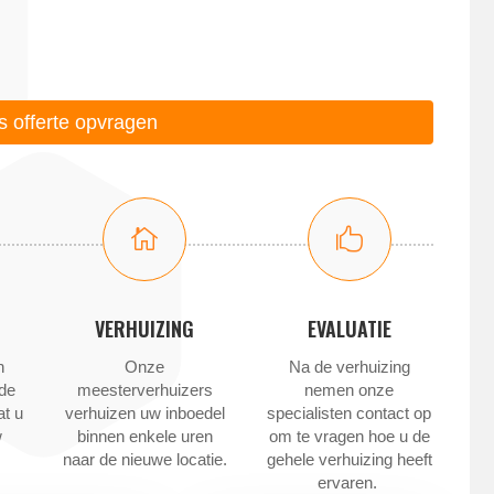
is offerte opvragen


VERHUIZING
EVALUATIE
n
Onze
Na de verhuizing
 de
meesterverhuizers
nemen onze
at u
verhuizen uw inboedel
specialisten contact op
w
binnen enkele uren
om te vragen hoe u de
naar de nieuwe locatie.
gehele verhuizing heeft
ervaren.