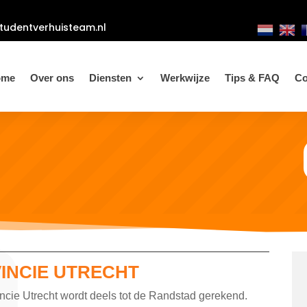
tudentverhuisteam.nl
ome
Over ons
Diensten
Werkwijze
Tips & FAQ
Co
VINCIE UTRECHT
ncie Utrecht wordt deels tot de Randstad gerekend.