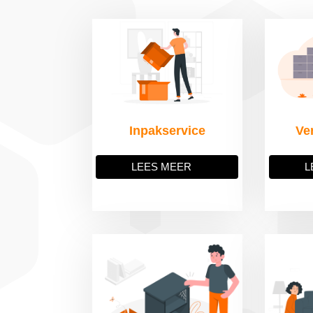
Inpakservice
Ve
LEES MEER
L