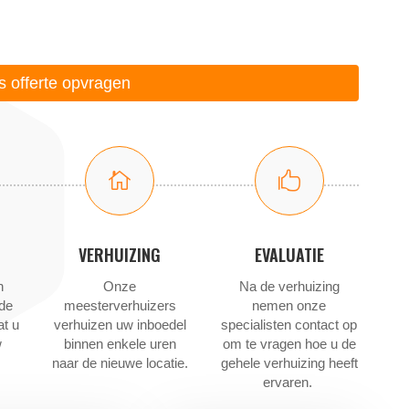
is offerte opvragen


VERHUIZING
EVALUATIE
n
Onze
Na de verhuizing
 de
meesterverhuizers
nemen onze
at u
verhuizen uw inboedel
specialisten contact op
w
binnen enkele uren
om te vragen hoe u de
naar de nieuwe locatie.
gehele verhuizing heeft
ervaren.