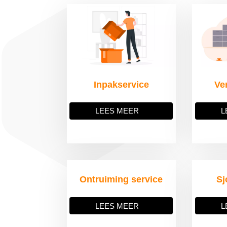
Inpakservice
Ve
LEES MEER
L
Ontruiming service
Sj
LEES MEER
L