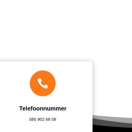

Telefoonnummer
085
902 68 08