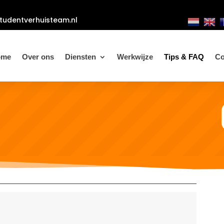
tudentverhuisteam.nl
Tips & FAQ
ome
Over ons
Diensten
Werkwijze
Co