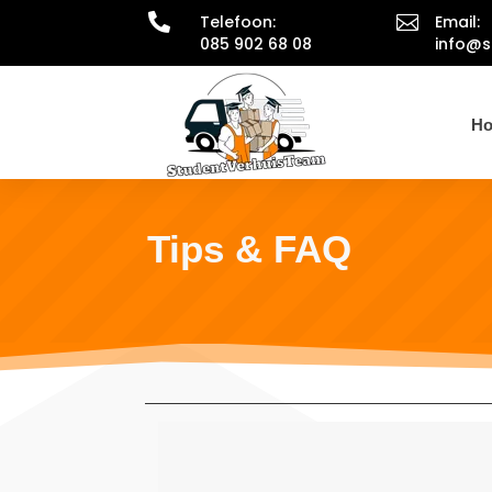

Telefoon:

Email:
085 902 68 08
info@s
H
Tips & FAQ