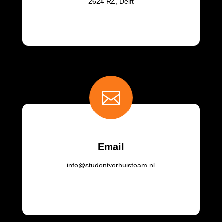
2624 RZ, Delft

Email
info@studentverhuisteam.nl