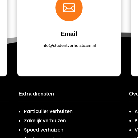

Email
info@studentverhuisteam.nl
Extra diensten
Ove
Particulier verhuizen
A
Zakelijk verhuizen
P
Spoed verhuizen
V