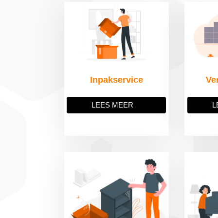
Inpakservice
Ve
LEES MEER
L