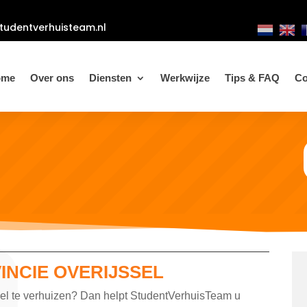
tudentverhuisteam.nl
ome
Over ons
Diensten
Werkwijze
Tips & FAQ
Co
INCIE OVERIJSSEL
sel te verhuizen? Dan helpt StudentVerhuisTeam u