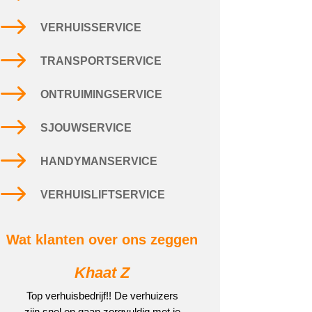
$
VERHUISSERVICE
$
TRANSPORTSERVICE
$
ONTRUIMINGSERVICE
$
SJOUWSERVICE
$
HANDYMANSERVICE
$
VERHUISLIFTSERVICE
Wat klanten over ons zeggen
Khaat Z
Top verhuisbedrijf!! De verhuizers
zijn snel en gaan zorgvuldig met je