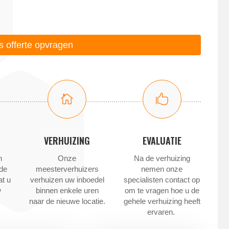
is offerte opvragen


VERHUIZING
EVALUATIE
n
Onze
Na de verhuizing
 de
meesterverhuizers
nemen onze
at u
verhuizen uw inboedel
specialisten contact op
w
binnen enkele uren
om te vragen hoe u de
naar de nieuwe locatie.
gehele verhuizing heeft
ervaren.