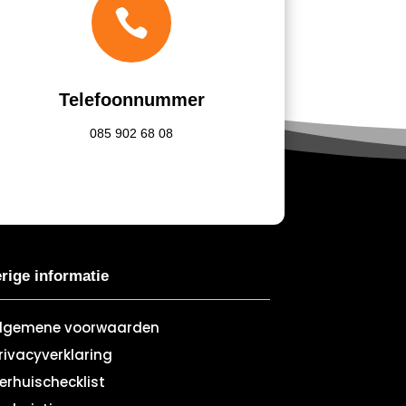

Telefoonnummer
085
902 68 08
rige informatie
lgemene voorwaarden
rivacyverklaring
erhuischecklist