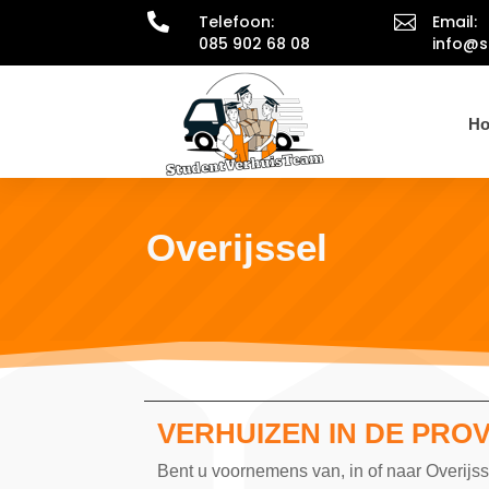

Telefoon:

Email:
085 902 68 08
info@s
H
Overijssel
VERHUIZEN IN DE PROV
Bent u voornemens van, in of naar Overijs