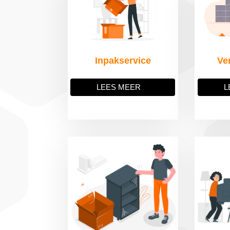
Inpakservice
Ve
LEES MEER
L