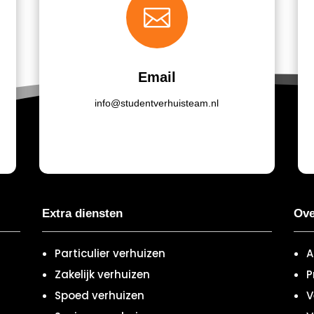

Email
info@studentverhuisteam.nl
Extra diensten
Ove
Particulier verhuizen
A
Zakelijk verhuizen
P
Spoed verhuizen
V