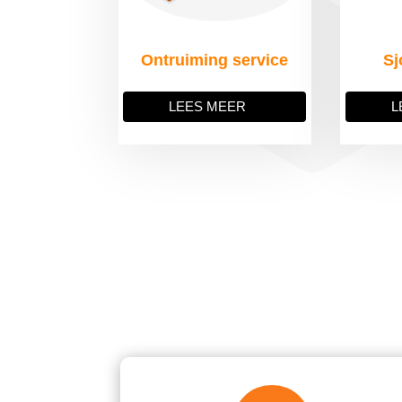
Ontruiming service
Sj
LEES MEER
L