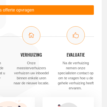
is offerte opvragen


VERHUIZING
EVALUATIE
n
Onze
Na de verhuizing
 de
meesterverhuizers
nemen onze
at u
verhuizen uw inboedel
specialisten contact op
w
binnen enkele uren
om te vragen hoe u de
naar de nieuwe locatie.
gehele verhuizing heeft
ervaren.