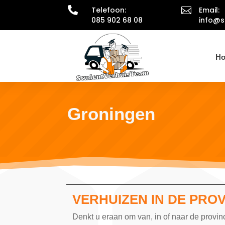

Telefoon:

Email:
085 902 68 08
info@s
H
Groningen
VERHUIZEN IN DE PRO
Denkt u eraan om van, in of naar de provinc