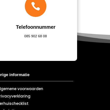

Telefoonnummer
085
902 68 08
rige informatie
lgemene voorwaarden
rivacyverklaring
erhuischecklist