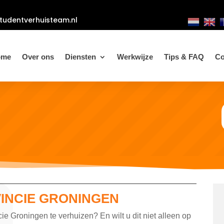
tudentverhuisteam.nl
ome
Over ons
Diensten
Werkwijze
Tips & FAQ
Co
VINCIE GRONINGEN
ie Groningen te verhuizen? En wilt u dit niet alleen op