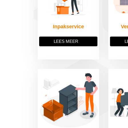
Inpakservice
Ve
LEES MEER
L