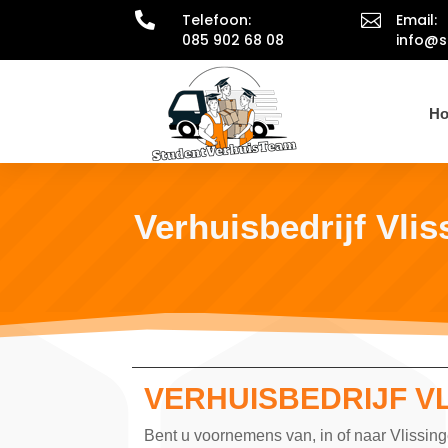

Telefoon:

Email:
085 902 68 08
info@s
H
Verhuisbedrijf Vli
VERHUISBEDRIJF V
Bent u voornemens van, in of naar Vlissin