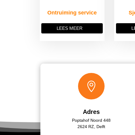
Ontruiming service
Sj
LEES MEER
L

Adres
Poptahof Noord 448
2624 RZ, Delft