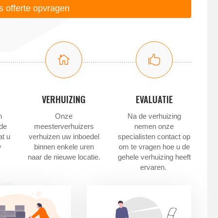
is offerte opvragen


VERHUIZING
EVALUATIE
n
Onze
Na de verhuizing
 de
meesterverhuizers
nemen onze
at u
verhuizen uw inboedel
specialisten contact op
w
binnen enkele uren
om te vragen hoe u de
naar de nieuwe locatie.
gehele verhuizing heeft
ervaren.