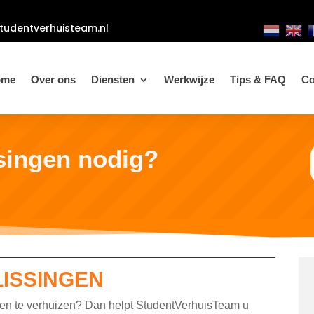
tudentverhuisteam.nl
ome
Over ons
Diensten
Werkwijze
Tips & FAQ
Co
ssingen nodig?
LISSINGEN
gen te verhuizen? Dan helpt StudentVerhuisTeam u