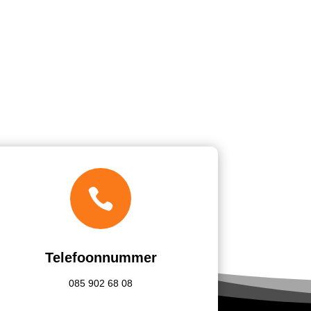

Telefoonnummer
085
902 68 08