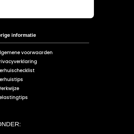
rige informatie
lgemene voorwaarden
rivacyverklaring
erhuischecklist
erhuistips
erkwijze
elastingtips
ONDER: