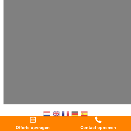


Offerte opvragen
Contact opnemen